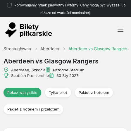
Porównujemy rynek pierwotny i wtórny. Ceny mogą być wyższe lub
niższe od wartości nominalnej.
Strona główna
Strona główna
Aberdeen
Aberdeen vs Glasgow Rangers
Drużyny
Aberdeen vs Glasgow Rangers
Ligi
Aberdeen, Szkocja
Pittodrie Stadium
Scottish Premiership
30 Sty 2027
Biura podróży
Pokaż wszystkie
Tylko bilet
Pakiet z hotelem
Pakiet z hotelem i przelotem