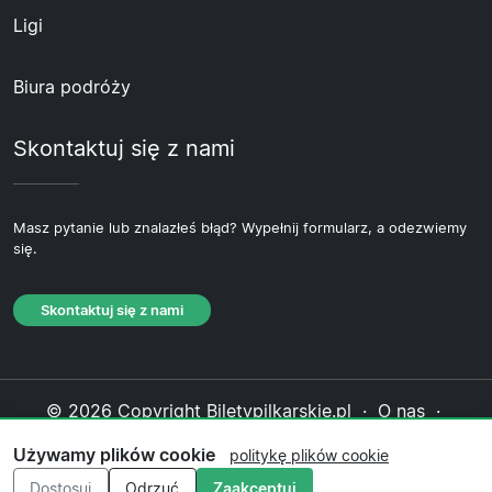
Ligi
Biura podróży
Skontaktuj się z nami
Masz pytanie lub znalazłeś błąd? Wypełnij formularz, a odezwiemy
się.
Skontaktuj się z nami
© 2026 Copyright Biletypilkarskie.pl ·
O nas
·
Skontaktuj się z nami
·
Polityka prywatności
·
Używamy plików cookie
politykę plików cookie
Polityka plików cookie
·
Polityka redakcyjna
Dostosuj
Odrzuć
Zaakceptuj