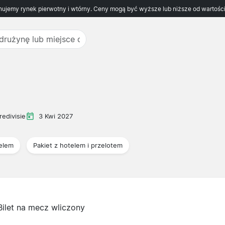
ujemy rynek pierwotny i wtórny. Ceny mogą być wyższe lub niższe od wartości
redivisie
3 Kwi 2027
telem
Pakiet z hotelem i przelotem
Bilet na mecz wliczony