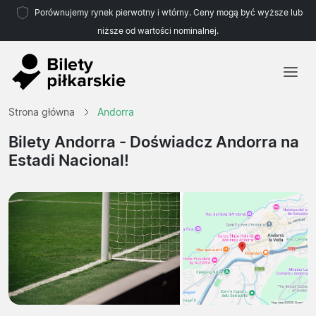
Porównujemy rynek pierwotny i wtórny. Ceny mogą być wyższe lub
niższe od wartości nominalnej.
Strona główna
Strona główna
Andorra
Drużyny
Bilety Andorra
- Doświadcz Andorra na
Estadi Nacional!
Ligi
Biura podróży