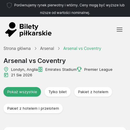
Porównujemy rynek pierwotny i wtórny. Ceny mogą być wyższe lub
niższe od wartości nominalnej.
Strona główna
Strona główna
Arsenal
Arsenal vs Coventry
Drużyny
Arsenal vs Coventry
Ligi
Londyn, Anglia
Emirates Stadium
Premier League
21 Sie 2026
Biura podróży
Pokaż wszystkie
Tylko bilet
Pakiet z hotelem
Pakiet z hotelem i przelotem