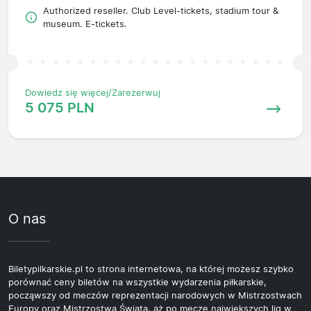
Authorized reseller. Club Level-tickets, stadium tour &
museum. E-tickets.
Dowiedz się więcej/Zarezerwuj
5 075 PLN
O nas
Biletypilkarskie.pl to strona internetowa, na której możesz szybko
porównać ceny biletów na wszystkie wydarzenia piłkarskie,
począwszy od meczów reprezentacji narodowych w Mistrzostwach
Europy oraz Mistrzostwa Świata, aż po mecze największych lig w