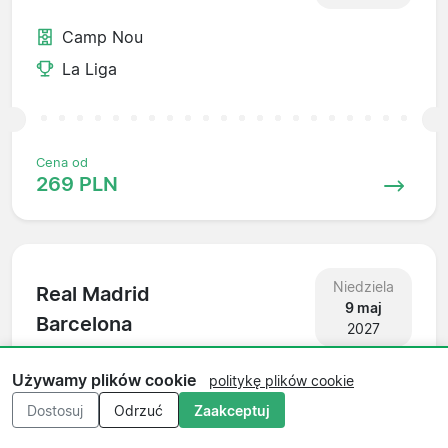
Camp Nou
La Liga
Cena od
269 PLN
Niedziela
Real Madrid
9 maj
Barcelona
2027
Santiago Bernabéu
Używamy plików cookie
politykę plików cookie
La Liga
Dostosuj
Odrzuć
Zaakceptuj