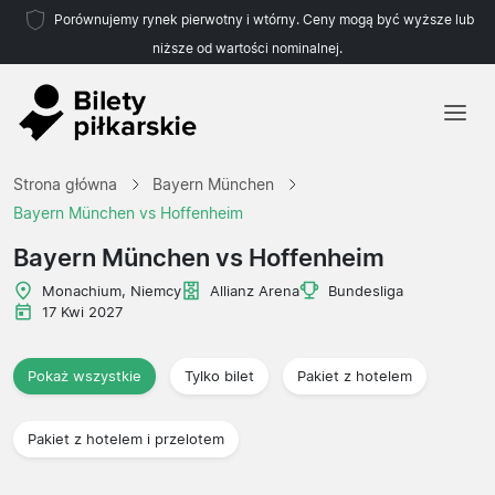
Porównujemy rynek pierwotny i wtórny. Ceny mogą być wyższe lub
niższe od wartości nominalnej.
Strona główna
Strona główna
Bayern München
Drużyny
Bayern München vs Hoffenheim
Ligi
Bayern München vs Hoffenheim
Biura podróży
Monachium, Niemcy
Allianz Arena
Bundesliga
17 Kwi 2027
Pokaż wszystkie
Tylko bilet
Pakiet z hotelem
Pakiet z hotelem i przelotem