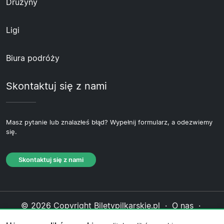
Drużyny
Ligi
Biura podróży
Skontaktuj się z nami
Masz pytanie lub znalazłeś błąd? Wypełnij formularz, a odezwiemy
się.
Skontaktuj się z nami
© 2026 Copyright Biletypilkarskie.pl ·
O nas
·
Skontaktuj się z nami
·
Polityka prywatności
·