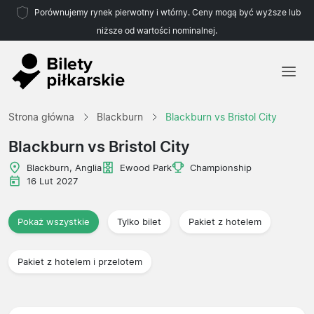
Porównujemy rynek pierwotny i wtórny. Ceny mogą być wyższe lub
niższe od wartości nominalnej.
Strona główna
Strona główna
Blackburn
Blackburn vs Bristol City
Drużyny
Blackburn vs Bristol City
Ligi
Blackburn, Anglia
Ewood Park
Championship
16 Lut 2027
Biura podróży
Pokaż wszystkie
Tylko bilet
Pakiet z hotelem
Pakiet z hotelem i przelotem