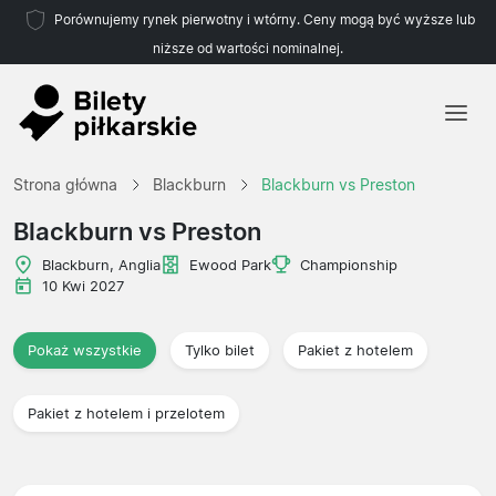
Porównujemy rynek pierwotny i wtórny. Ceny mogą być wyższe lub
niższe od wartości nominalnej.
Strona główna
Strona główna
Blackburn
Blackburn vs Preston
Drużyny
Blackburn vs Preston
Ligi
Blackburn, Anglia
Ewood Park
Championship
10 Kwi 2027
Biura podróży
Pokaż wszystkie
Tylko bilet
Pakiet z hotelem
Pakiet z hotelem i przelotem