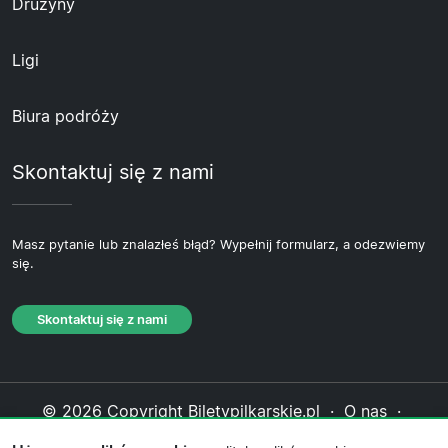
Drużyny
Ligi
Biura podróży
Skontaktuj się z nami
Masz pytanie lub znalazłeś błąd? Wypełnij formularz, a odezwiemy
się.
Skontaktuj się z nami
© 2026 Copyright Biletypilkarskie.pl ·
O nas
·
Skontaktuj się z nami
·
Polityka prywatności
·