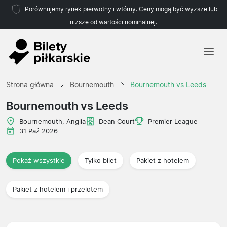
Porównujemy rynek pierwotny i wtórny. Ceny mogą być wyższe lub
niższe od wartości nominalnej.
Strona główna
Strona główna
Bournemouth
Bournemouth vs Leeds
Drużyny
Bournemouth vs Leeds
Ligi
Bournemouth, Anglia
Dean Court
Premier League
31 Paź 2026
Biura podróży
Pokaż wszystkie
Tylko bilet
Pakiet z hotelem
Pakiet z hotelem i przelotem