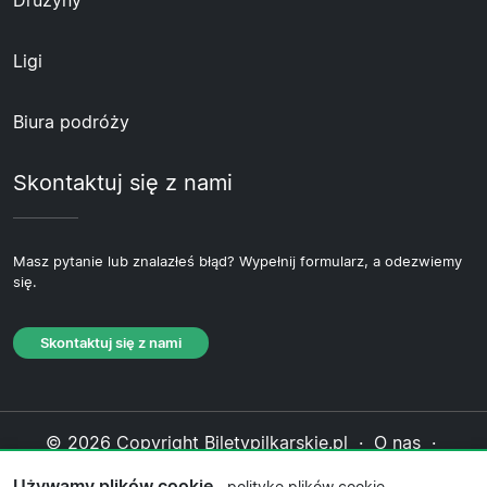
Ligi
Biura podróży
Skontaktuj się z nami
Masz pytanie lub znalazłeś błąd? Wypełnij formularz, a odezwiemy
się.
Skontaktuj się z nami
© 2026 Copyright Biletypilkarskie.pl ·
O nas
·
Skontaktuj się z nami
·
Polityka prywatności
·
Używamy plików cookie
politykę plików cookie