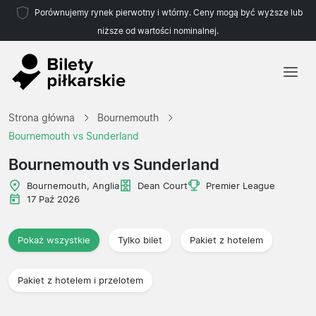
Porównujemy rynek pierwotny i wtórny. Ceny mogą być wyższe lub
niższe od wartości nominalnej.
Strona główna
Strona główna
Bournemouth
Drużyny
Bournemouth vs Sunderland
Ligi
Bournemouth vs Sunderland
Biura podróży
Bournemouth, Anglia
Dean Court
Premier League
17 Paź 2026
Pokaż wszystkie
Tylko bilet
Pakiet z hotelem
Pakiet z hotelem i przelotem