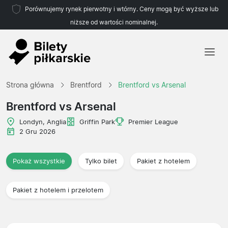
Porównujemy rynek pierwotny i wtórny. Ceny mogą być wyższe lub
niższe od wartości nominalnej.
Strona główna
Strona główna
Brentford
Brentford vs Arsenal
Drużyny
Brentford vs Arsenal
Ligi
Londyn, Anglia
Griffin Park
Premier League
2 Gru 2026
Biura podróży
Pokaż wszystkie
Tylko bilet
Pakiet z hotelem
Pakiet z hotelem i przelotem