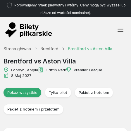
Porównujemy rynek pierwotny i wtórny. Ceny mogą być wyższe lub
niższe od wartości nominalnej.
Strona główna
Strona główna
Brentford
Brentford vs Aston Villa
Drużyny
Brentford vs Aston Villa
Ligi
Londyn, Anglia
Griffin Park
Premier League
8 Maj 2027
Biura podróży
Pokaż wszystkie
Tylko bilet
Pakiet z hotelem
Pakiet z hotelem i przelotem