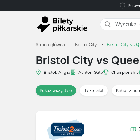
Porówn
Strona główna
Bristol City
Bristol City vs
Bristol City vs Que
Bristol, Anglia
Ashton Gate
Championship
Pokaż wszystkie
Tylko bilet
Pakiet z ho