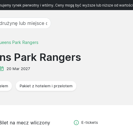
ujemy rynek pierwotny i wtórny. Ceny mogą być wyższe lub niższe od wartości
 Queens Park Rangers
ens Park Rangers
20 Mar 2027
telem
Pakiet z hotelem i przelotem
Bilet na mecz wliczony
E-tickets