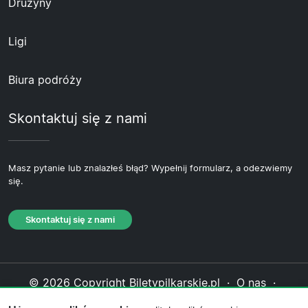
Drużyny
Ligi
Biura podróży
Skontaktuj się z nami
Masz pytanie lub znalazłeś błąd? Wypełnij formularz, a odezwiemy
się.
Skontaktuj się z nami
© 2026 Copyright Biletypilkarskie.pl ·
O nas
·
Skontaktuj się z nami
·
Polityka prywatności
·