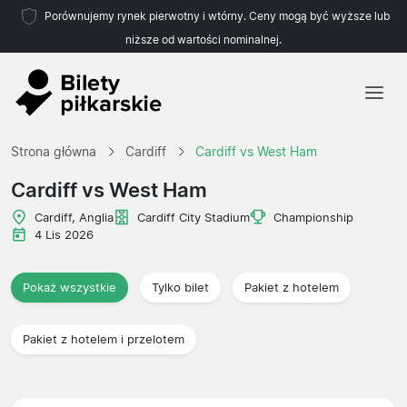
Porównujemy rynek pierwotny i wtórny. Ceny mogą być wyższe lub
niższe od wartości nominalnej.
Strona główna
Strona główna
Cardiff
Cardiff vs West Ham
Drużyny
Cardiff vs West Ham
Ligi
Cardiff, Anglia
Cardiff City Stadium
Championship
4 Lis 2026
Biura podróży
Pokaż wszystkie
Tylko bilet
Pakiet z hotelem
Pakiet z hotelem i przelotem