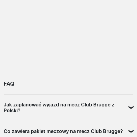
FAQ
Jak zaplanować wyjazd na mecz Club Brugge z
Polski?
Wyjazd na mecz Club Brugge najwygodniej zaplanować
Co zawiera pakiet meczowy na mecz Club Brugge?
jako krótki trip dwa lub trzy dni wystarczą, żeby