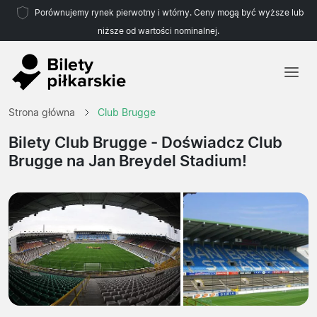
Porównujemy rynek pierwotny i wtórny. Ceny mogą być wyższe lub
niższe od wartości nominalnej.
Strona główna
Strona główna
Club Brugge
Drużyny
Bilety Club Brugge
- Doświadcz Club
Brugge na Jan Breydel Stadium!
Ligi
Biura podróży