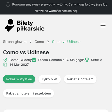
Porównujemy rynek pierwotny i wtórny. Ceny mogą być wyższe lub
niższe od wartości nominalnej.
Strona główna
Strona główna
Como
Como vs Udinese
Drużyny
Como vs Udinese
Ligi
Como, Włochy
Stadio Comunale G. Sinigaglia
Serie A
14 Mar 2027
Biura podróży
Pokaż wszystkie
Tylko bilet
Pakiet z hotelem
Pakiet z hotelem i przelotem