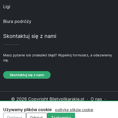
Ligi
Biura podróży
Skontaktuj się z nami
Masz pytanie lub znalazłeś błąd? Wypełnij formularz, a odezwiemy
się.
Skontaktuj się z nami
© 2026 Copyright Biletypilkarskie.pl ·
O nas
·
Skontaktuj się z nami
·
Polityka prywatności
·
Używamy plików cookie
politykę plików cookie
Polityka plików cookie
·
Polityka redakcyjna
Dostosuj
Odrzuć
Zaakceptuj