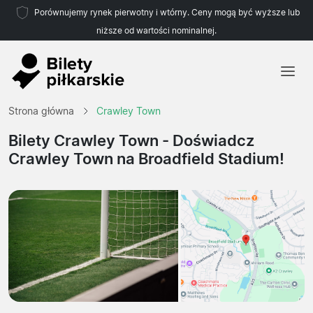
Porównujemy rynek pierwotny i wtórny. Ceny mogą być wyższe lub
niższe od wartości nominalnej.
Strona główna
Strona główna
Crawley Town
Drużyny
Bilety Crawley Town
- Doświadcz
Crawley Town na Broadfield Stadium!
Ligi
Biura podróży