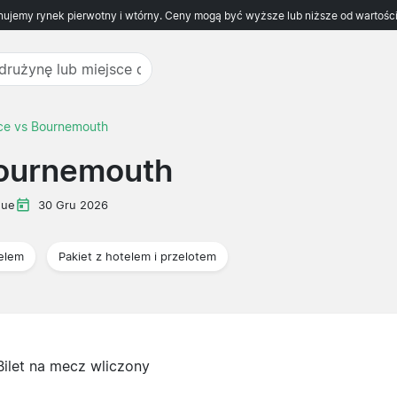
ujemy rynek pierwotny i wtórny. Ceny mogą być wyższe lub niższe od wartości
ace vs Bournemouth
Bournemouth
gue
30 Gru 2026
telem
Pakiet z hotelem i przelotem
Bilet na mecz wliczony