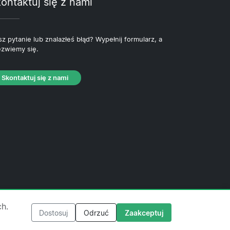
ontaktuj się z nami
z pytanie lub znalazłeś błąd? Wypełnij formularz, a
zwiemy się.
Skontaktuj się z nami
ityka plików cookie
·
Polityka redakcyjna
ch.
Dostosuj
Odrzuć
Zaakceptuj