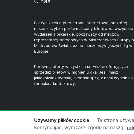
O nas
Biletypilkarskie.pl to strona internetowa, na której
możesz szybko porównać ceny biletów na wszystkie
wydarzenia piłkarskie, począwszy od meczów
reprezentacji narodowych w Mistrzostwach Europy o
Mistrzostwa Świata, aż po mecze największych lig w
Europie.
Porównaj oferty wszystkich serwisów oferujących
sprzedaż biletów w mgnieniu oka. Jeśli masz
jakiekolwiek pytania, skontaktuj się z nami wypełniają
formularz kontaktowy.
© 2026 Copyright Biletypilkarskie.pl ·
O
Używamy plików cookie
– Ta strona używa
Kontynuując, wyrażasz zgodę na naszą
pol