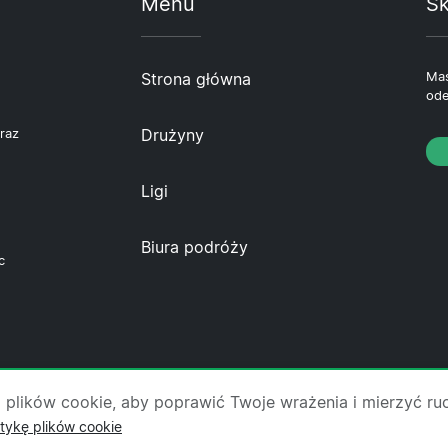
Menu
Sk
Strona główna
Mas
ode
Drużyny
raz
Ligi
Biura podróży
c
 nas
·
Skontaktuj się z nami
·
Polityka prywatności
·
Pol
 plików cookie, aby poprawić Twoje wrażenia i mierzyć ru
itykę plików cookie