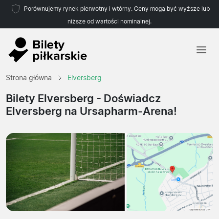
Porównujemy rynek pierwotny i wtórny. Ceny mogą być wyższe lub
niższe od wartości nominalnej.
Strona główna
Strona główna
Elversberg
Drużyny
Bilety Elversberg
- Doświadcz
Elversberg na Ursapharm-Arena!
Ligi
Biura podróży