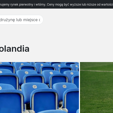
ujemy rynek pierwotny i wtórny. Ceny mogą być wyższe lub niższe od wartości
Holandia