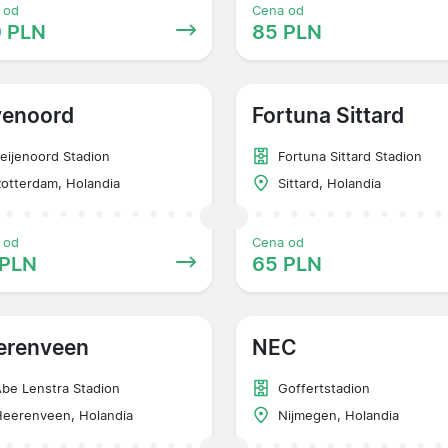
 od
Cena od
9 PLN
85 PLN
yenoord
Fortuna Sittard
eijenoord Stadion
Fortuna Sittard Stadion
otterdam, Holandia
Sittard, Holandia
 od
Cena od
 PLN
65 PLN
erenveen
NEC
be Lenstra Stadion
Goffertstadion
eerenveen, Holandia
Nijmegen, Holandia