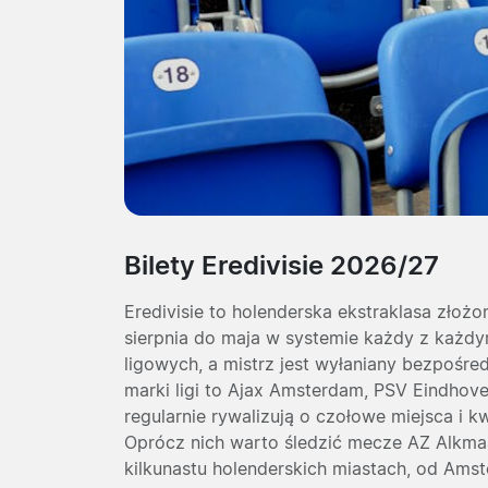
Bilety Eredivisie 2026/27
Eredivisie to holenderska ekstraklasa złoż
sierpnia do maja w systemie każdy z każdym
ligowych, a mistrz jest wyłaniany bezpośred
marki ligi to
Ajax Amsterdam
,
PSV Eindhov
regularnie rywalizują o czołowe miejsca i k
Oprócz nich warto śledzić mecze
AZ Alkma
kilkunastu holenderskich miastach, od Ams