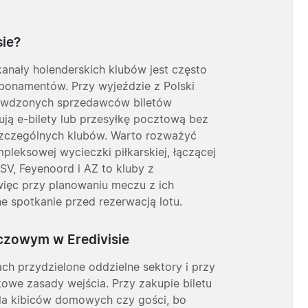
sie?
kanały holenderskich klubów jest często
bonamentów. Przy wyjeździe z Polski
rawdzonych sprzedawców biletów
rują e-bilety lub przesyłkę pocztową bez
oszczególnych klubów. Warto rozważyć
pleksowej wycieczki piłkarskiej, łączącej
 PSV, Feyenoord i AZ to kluby z
więc przy planowaniu meczu z ich
e spotkanie przed rezerwacją lotu.
czowym w Eredivisie
ach przydzielone oddzielne sektory i przy
we zasady wejścia. Przy zakupie biletu
dla kibiców domowych czy gości, bo