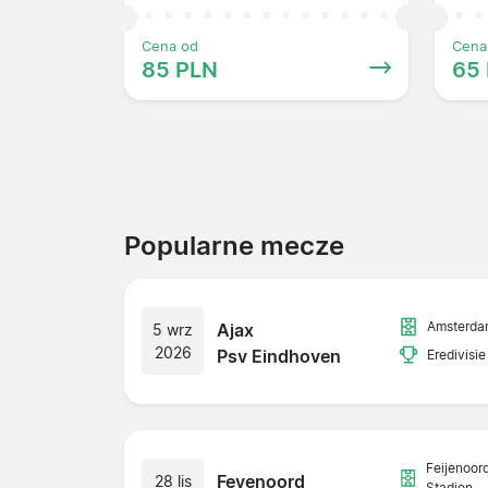
Cena od
Cena
85 PLN
65
Popularne mecze
Amsterda
Ajax
5 wrz
2026
Psv Eindhoven
Eredivisie
Feijenoor
Feyenoord
28 lis
Stadion