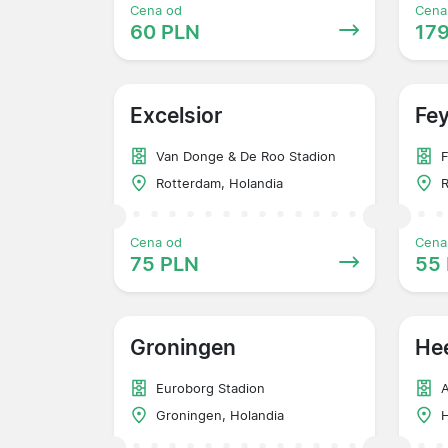
Cena od
Cena
60 PLN
17
Excelsior
Fe
Van Donge & De Roo Stadion
F
Rotterdam, Holandia
R
Cena od
Cena
75 PLN
55
Groningen
He
Euroborg Stadion
A
Groningen, Holandia
H