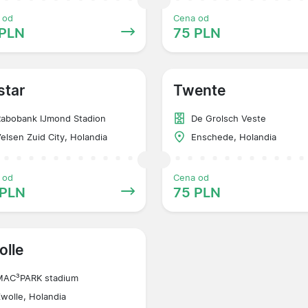
 od
Cena od
 PLN
75 PLN
star
Twente
abobank IJmond Stadion
De Grolsch Veste
elsen Zuid City, Holandia
Enschede, Holandia
 od
Cena od
 PLN
75 PLN
olle
MAC³PARK stadium
wolle, Holandia