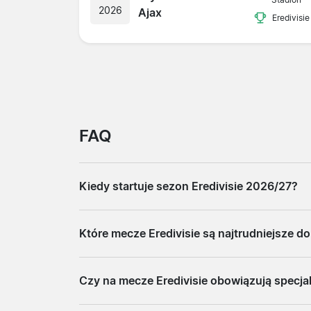
2026
Ajax
Eredivisie
FAQ
Kiedy startuje sezon Eredivisie 2026/27?
Sezon Eredivisie rozpoczyna się w pierwszej
Które mecze Eredivisie są najtrudniejsze d
poszczególnych spotkań jest publikowany pr
Największy popyt dotyczy derbów między A
Czy na mecze Eredivisie obowiązują specja
miejscach w europejskich pucharach również
daje realny wybór sektora.