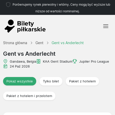
Porównujemy rynek pierwotny i wtórny. Ceny mogą być wyższe lub
niższe od wartości nominalnej.
Strona główna
Strona główna
Gent
Gent vs Anderlecht
Drużyny
Gent vs Anderlecht
Ligi
Gandawa, Belgia
KAA Gent Stadium
Jupiler Pro League
24 Paź 2026
Biura podróży
Pokaż wszystkie
Tylko bilet
Pakiet z hotelem
Pakiet z hotelem i przelotem