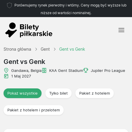
Porównujemy rynek pierwotny i wtórny. Ceny mogą być wyższe lub
niższe od wartości nominalnej.
Strona główna
Strona główna
Gent
Gent vs Genk
Drużyny
Gent vs Genk
Ligi
Gandawa, Belgia
KAA Gent Stadium
Jupiler Pro League
1 Maj 2027
Biura podróży
Pokaż wszystkie
Tylko bilet
Pakiet z hotelem
Pakiet z hotelem i przelotem