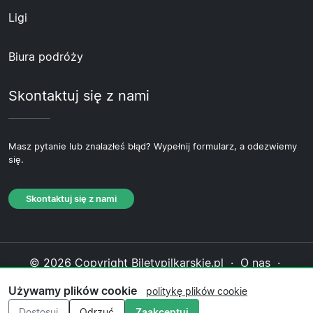
Ligi
Biura podróży
Skontaktuj się z nami
Masz pytanie lub znalazłeś błąd? Wypełnij formularz, a odezwiemy
się.
Skontaktuj się z nami
© 2026 Copyright Biletypilkarskie.pl ·
O nas
·
Skontaktuj się z nami
·
Polityka prywatności
·
Używamy plików cookie
politykę plików cookie
Polityka plików cookie
·
Polityka redakcyjna
Dostosuj
Odrzuć
Zaakceptuj