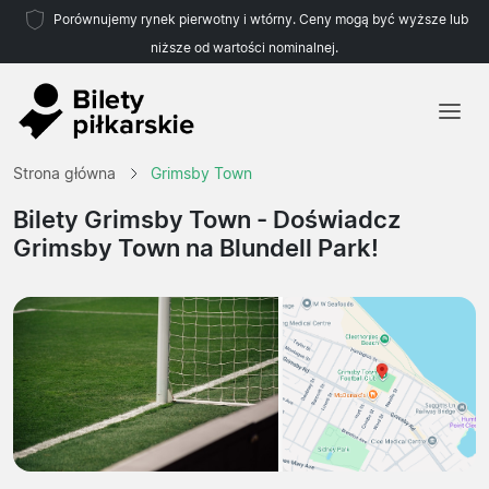
Porównujemy rynek pierwotny i wtórny. Ceny mogą być wyższe lub
niższe od wartości nominalnej.
Strona główna
Strona główna
Grimsby Town
Drużyny
Bilety Grimsby Town
- Doświadcz
Grimsby Town na Blundell Park!
Ligi
Biura podróży