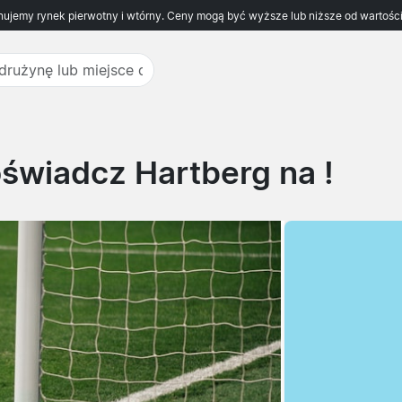
ujemy rynek pierwotny i wtórny. Ceny mogą być wyższe lub niższe od wartości
świadcz Hartberg na !