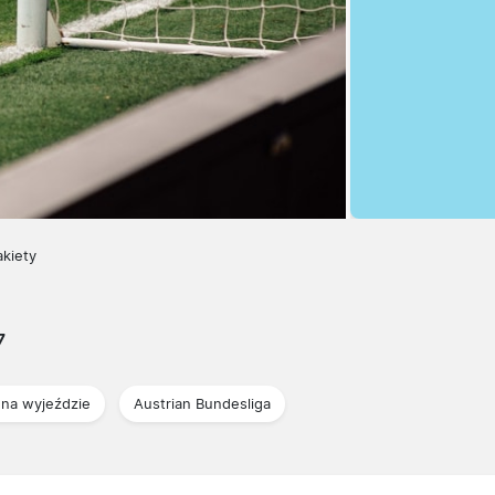
akiety
7
na wyjeździe
Austrian Bundesliga