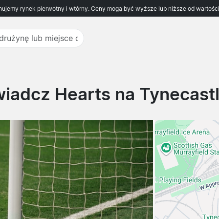
ujemy rynek pierwotny i wtórny. Ceny mogą być wyższe lub niższe od wartości
iadcz Hearts na Tynecastl