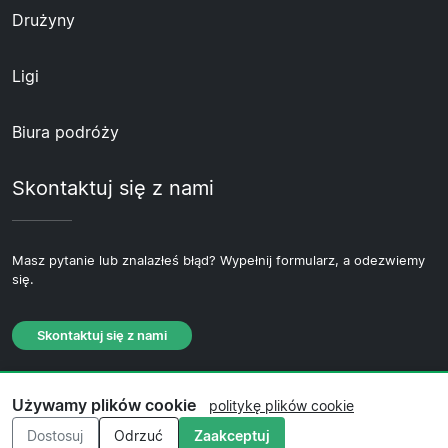
Drużyny
Ligi
Biura podróży
Skontaktuj się z nami
Masz pytanie lub znalazłeś błąd? Wypełnij formularz, a odezwiemy
się.
Skontaktuj się z nami
Używamy plików cookie
politykę plików cookie
© 2026 Copyright Biletypilkarskie.pl ·
O nas
·
Dostosuj
Odrzuć
Zaakceptuj