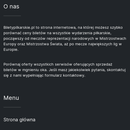
O nas
zielona, a park olimpijski otaczający obiekt jest sam w
sobie ciekawym miejscem do spaceru.
Biletypilkarskie.pl to strona internetowa, na której możesz szybko
porównać ceny biletów na wszystkie wydarzenia piłkarskie,
począwszy od meczów reprezentacji narodowych w Mistrzostwach
Europy oraz Mistrzostwa Świata, aż po mecze największych lig w
Europie.
Porównaj oferty wszystkich serwisów oferujących sprzedaż
biletów w mgnieniu oka. Jeśli masz jakiekolwiek pytania, skontaktuj
się z nami wypełniając formularz kontaktowy.
Menu
Strona główna