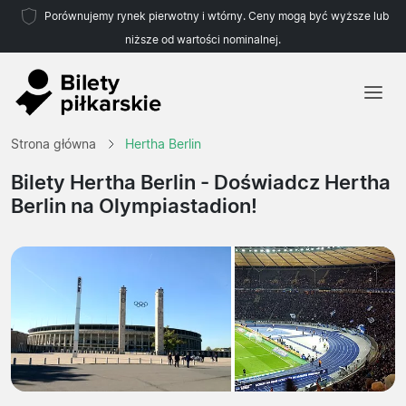
Porównujemy rynek pierwotny i wtórny. Ceny mogą być wyższe lub
niższe od wartości nominalnej.
Strona główna
Strona główna
Hertha Berlin
Drużyny
Bilety Hertha Berlin
- Doświadcz Hertha
Berlin na Olympiastadion!
Ligi
Biura podróży