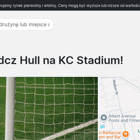
ujemy rynek pierwotny i wtórny. Ceny mogą być wyższe lub niższe od wartości
cz Hull na KC Stadium!