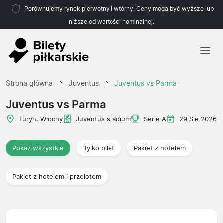
Porównujemy rynek pierwotny i wtórny. Ceny mogą być wyższe lub
niższe od wartości nominalnej.
Strona główna
Strona główna
Juventus
Juventus vs Parma
Drużyny
Juventus vs Parma
Ligi
Turyn, Włochy
Juventus stadium
Serie A
29 Sie 2026
Biura podróży
Pokaż wszystkie
Tylko bilet
Pakiet z hotelem
Pakiet z hotelem i przelotem