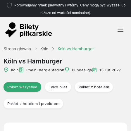
Porównujemy rynek pierwotny i wtórny. Ceny mogą być wyższe lub
niższe od wartości nominalnej.
Strona główna
Strona główna
Köln
Köln vs Hamburger
Drużyny
Köln vs Hamburger
Ligi
Köln
RheinEnergieStadion
Bundesliga
13 Lut 2027
Biura podróży
Pokaż wszystkie
Tylko bilet
Pakiet z hotelem
Pakiet z hotelem i przelotem