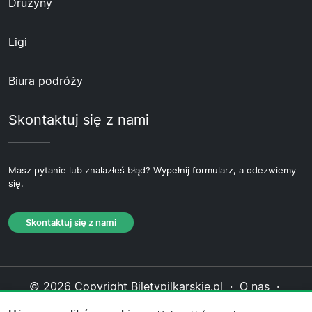
Drużyny
Ligi
Biura podróży
Skontaktuj się z nami
Masz pytanie lub znalazłeś błąd? Wypełnij formularz, a odezwiemy
się.
Skontaktuj się z nami
© 2026 Copyright Biletypilkarskie.pl ·
O nas
·
Skontaktuj się z nami
·
Polityka prywatności
·