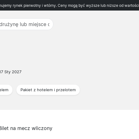
ujemy rynek pierwotny i wtórny. Ceny mogą być wyższe lub niższe od wartości
17 Sty 2027
telem
Pakiet z hotelem i przelotem
Bilet na mecz wliczony