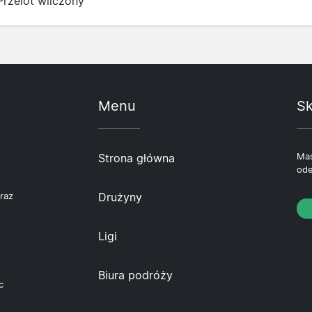
Przelot wliczony
Menu
Sk
Strona główna
Mas
ode
Drużyny
raz
Ligi
Biura podróży
c