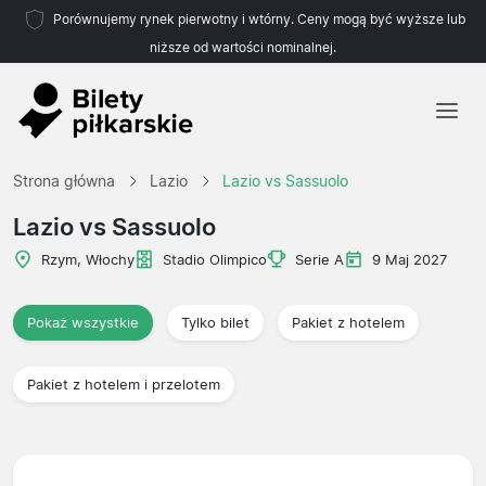
Porównujemy rynek pierwotny i wtórny. Ceny mogą być wyższe lub
niższe od wartości nominalnej.
Strona główna
Strona główna
Lazio
Lazio vs Sassuolo
Drużyny
Lazio vs Sassuolo
Ligi
Rzym, Włochy
Stadio Olimpico
Serie A
9 Maj 2027
Biura podróży
Pokaż wszystkie
Tylko bilet
Pakiet z hotelem
Pakiet z hotelem i przelotem