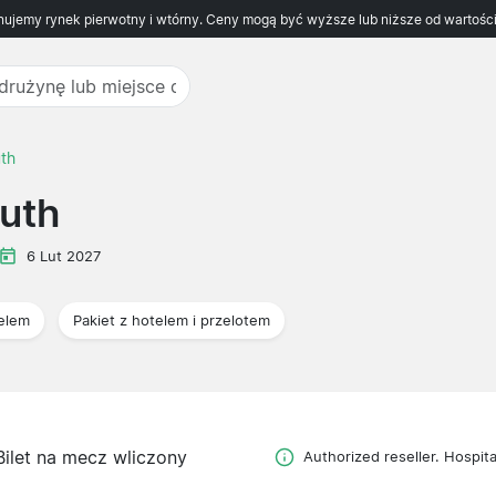
ujemy rynek pierwotny i wtórny. Ceny mogą być wyższe lub niższe od wartości
th
uth
6 Lut 2027
telem
Pakiet z hotelem i przelotem
Bilet na mecz wliczony
Authorized reseller. Hospital