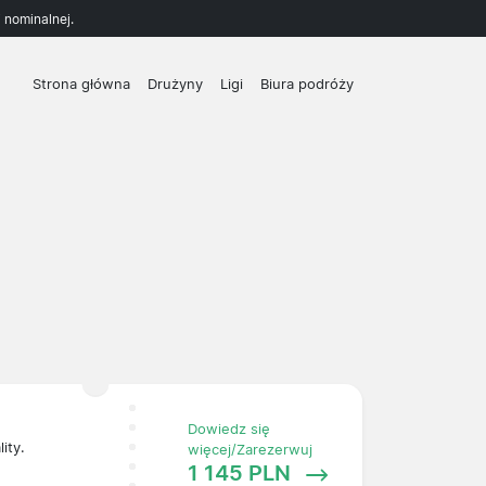
 nominalnej.
Strona główna
Drużyny
Ligi
Biura podróży
Dowiedz się
ity.
więcej/Zarezerwuj
1 145 PLN