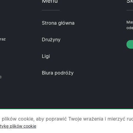
Menu
Sk
Strona główna
Mas
ode
Drużyny
raz
Ligi
Biura podróży
c
 nas
·
Skontaktuj się z nami
·
Polityka prywatności
·
Pol
 plików cookie, aby poprawić Twoje wrażenia i mierzyć ru
itykę plików cookie