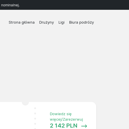
 nominalnej.
Strona główna
Drużyny
Ligi
Biura podróży
Dowiedz się
więcej/Zarezerwuj
2 142 PLN