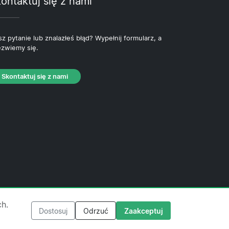
ontaktuj się z nami
z pytanie lub znalazłeś błąd? Wypełnij formularz, a
zwiemy się.
Skontaktuj się z nami
ityka plików cookie
·
Polityka redakcyjna
ch.
Dostosuj
Odrzuć
Zaakceptuj