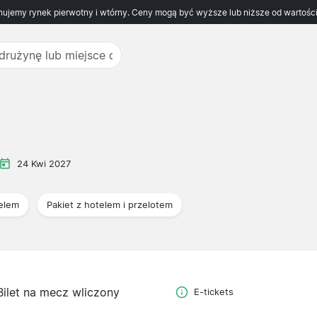
ujemy rynek pierwotny i wtórny. Ceny mogą być wyższe lub niższe od wartości
24 Kwi 2027
telem
Pakiet z hotelem i przelotem
Bilet na mecz wliczony
E-tickets