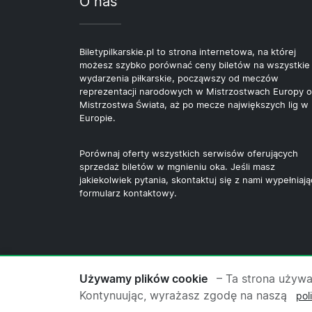
O nas
Biletypilkarskie.pl to strona internetowa, na której
możesz szybko porównać ceny biletów na wszystkie
wydarzenia piłkarskie, począwszy od meczów
reprezentacji narodowych w Mistrzostwach Europy o
Mistrzostwa Świata, aż po mecze największych lig w
Europie.
Porównaj oferty wszystkich serwisów oferujących
sprzedaż biletów w mgnieniu oka. Jeśli masz
jakiekolwiek pytania, skontaktuj się z nami wypełniają
formularz kontaktowy.
© 2026 Copyright Biletypilkarskie.pl ·
O
Używamy plików cookie
– Ta strona używa
Kontynuując, wyrażasz zgodę na naszą
pol