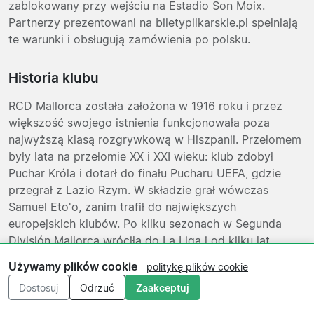
zablokowany przy wejściu na Estadio Son Moix.
Partnerzy prezentowani na biletypilkarskie.pl spełniają
te warunki i obsługują zamówienia po polsku.
Historia klubu
RCD Mallorca została założona w 1916 roku i przez
większość swojego istnienia funkcjonowała poza
najwyższą klasą rozgrywkową w Hiszpanii. Przełomem
były lata na przełomie XX i XXI wieku: klub zdobył
Puchar Króla i dotarł do finału Pucharu UEFA, gdzie
przegrał z Lazio Rzym. W składzie grał wówczas
Samuel Eto'o, zanim trafił do największych
europejskich klubów. Po kilku sezonach w Segunda
División Mallorca wróciła do La Liga i od kilku lat
utrzymuje się w pierwszej lidze, co kibice wyspy
Używamy plików cookie
politykę plików cookie
traktują z należytą powagą i dużym zaangażowaniem
Dostosuj
Odrzuć
Zaakceptuj
na trybunach.