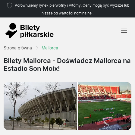
Porównujemy rynek pierwotny i wtórny. Ceny mogą być wyższe lub
niższe od wartości nominalnej.
Strona główna
Strona główna
Mallorca
Drużyny
Bilety Mallorca
- Doświadcz Mallorca na
Estadio Son Moix!
Ligi
Biura podróży