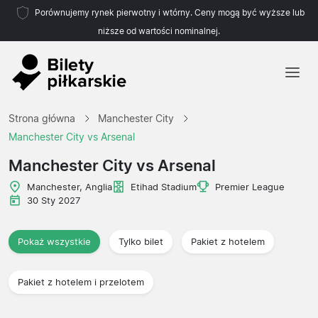
Porównujemy rynek pierwotny i wtórny. Ceny mogą być wyższe lub
niższe od wartości nominalnej.
Strona główna
Strona główna
Manchester City
Drużyny
Manchester City vs Arsenal
Ligi
Manchester City vs Arsenal
Biura podróży
Manchester, Anglia
Etihad Stadium
Premier League
30 Sty 2027
Pokaż wszystkie
Tylko bilet
Pakiet z hotelem
Pakiet z hotelem i przelotem