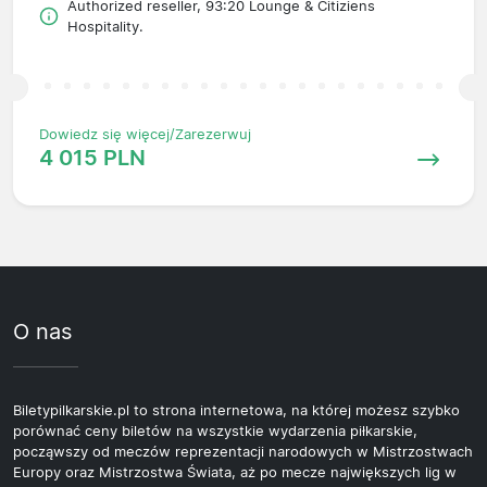
Authorized reseller, 93:20 Lounge & Citiziens
Hospitality.
Dowiedz się więcej/Zarezerwuj
4 015 PLN
O nas
Biletypilkarskie.pl to strona internetowa, na której możesz szybko
porównać ceny biletów na wszystkie wydarzenia piłkarskie,
począwszy od meczów reprezentacji narodowych w Mistrzostwach
Europy oraz Mistrzostwa Świata, aż po mecze największych lig w