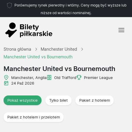
Porównujemy rynek pierwotny i wtórny. Ceny mogą być wyższe lub
niższe od wartości nominalnej.
Strona główna
Strona główna
Manchester United
Drużyny
Manchester United vs Bournemouth
Ligi
Manchester United vs Bournemouth
Biura podróży
Manchester, Anglia
Old Trafford
Premier League
24 Paź 2026
Pokaż wszystkie
Tylko bilet
Pakiet z hotelem
Pakiet z hotelem i przelotem