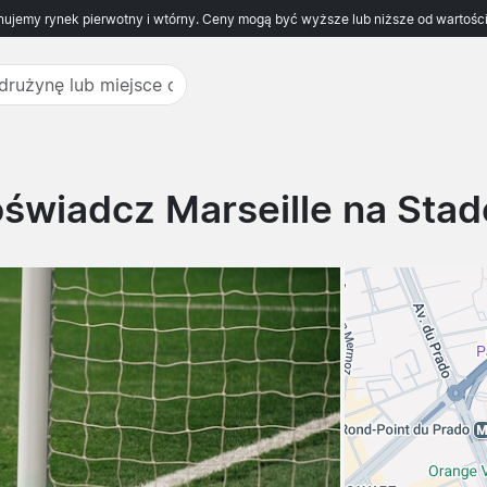
ujemy rynek pierwotny i wtórny. Ceny mogą być wyższe lub niższe od wartości
świadcz Marseille na Sta