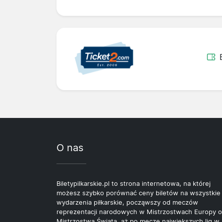
O nas
Biletypilkarskie.pl to strona internetowa, na której
możesz szybko porównać ceny biletów na wszystkie
wydarzenia piłkarskie, począwszy od meczów
reprezentacji narodowych w Mistrzostwach Europy o
Mistrzostwa Świata, aż po mecze największych lig w