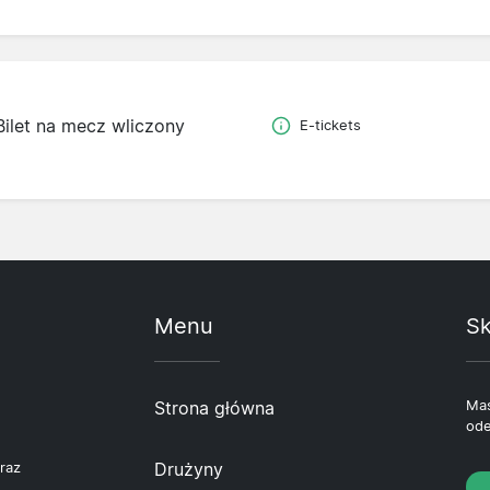
Bilet na mecz wliczony
E-tickets
Menu
Sk
Strona główna
Mas
ode
Drużyny
raz