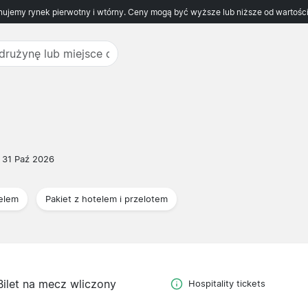
ujemy rynek pierwotny i wtórny. Ceny mogą być wyższe lub niższe od wartości
31 Paź 2026
telem
Pakiet z hotelem i przelotem
Bilet na mecz wliczony
Hospitality tickets