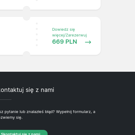
Dowiedz się
więcej/Zarezerwuj
669 PLN
ontaktuj się z nami
z pytanie lub znalazłeś błąd? Wypełnij formularz, a
zwiemy się.
Skontaktuj się z nami