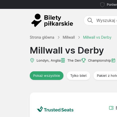
Porówn
Strona główna
Millwall
Millwall vs Derby
Millwall vs Derby
Londyn, Anglia
The Den
Championship
Pokaż wszystkie
Tylko bilet
Pakiet z ho