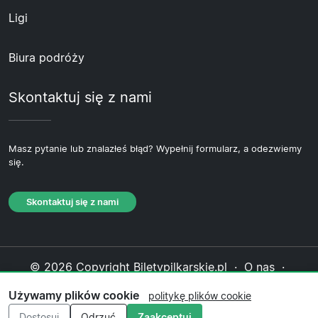
Ligi
Biura podróży
Skontaktuj się z nami
Masz pytanie lub znalazłeś błąd? Wypełnij formularz, a odezwiemy
się.
Skontaktuj się z nami
© 2026 Copyright Biletypilkarskie.pl ·
O nas
·
Skontaktuj się z nami
·
Polityka prywatności
·
Używamy plików cookie
politykę plików cookie
Polityka plików cookie
·
Polityka redakcyjna
Dostosuj
Odrzuć
Zaakceptuj