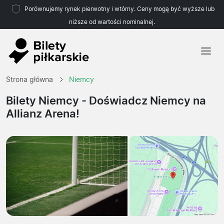
Porównujemy rynek pierwotny i wtórny. Ceny mogą być wyższe lub
niższe od wartości nominalnej.
Strona główna
Strona główna
Niemcy
Drużyny
Bilety Niemcy
- Doświadcz Niemcy na
Allianz Arena!
Ligi
Biura podróży