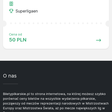
Superligaen
Cena od
50 PLN
O nas
Biletypilkarskie.pl to strona internetowa, na której możesz szybko
porównać ceny biletów na wszystkie wydarzenia piłkarskie,
począwszy od meczów reprezentacji narodowych w Mistrzostwach
Europy oraz Mistrzostwa Świata, aż po mecze największych lig w