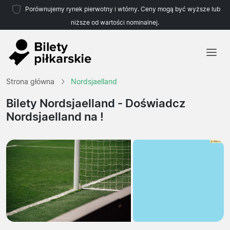
Porównujemy rynek pierwotny i wtórny. Ceny mogą być wyższe lub
niższe od wartości nominalnej.
Strona główna
Strona główna
Nordsjaelland
Drużyny
Bilety Nordsjaelland
- Doświadcz
Nordsjaelland na !
Ligi
Biura podróży