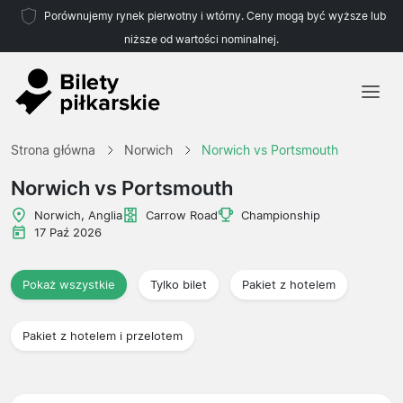
Porównujemy rynek pierwotny i wtórny. Ceny mogą być wyższe lub
niższe od wartości nominalnej.
Strona główna
Strona główna
Norwich
Norwich vs Portsmouth
Drużyny
Norwich vs Portsmouth
Ligi
Norwich, Anglia
Carrow Road
Championship
17 Paź 2026
Biura podróży
Pokaż wszystkie
Tylko bilet
Pakiet z hotelem
Pakiet z hotelem i przelotem