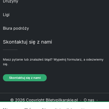
Drużyny
Ligi
Biura podróży
Skontaktuj się z nami
Masz pytanie lub znalazłeś błąd? Wypełnij formularz, a odezwiemy
się.
Skontaktuj się z nami
© 2026 Copyright Biletypilkarskie.pl ·
O nas
·
Skontaktuj się z nami
·
Polityka prywatności
·