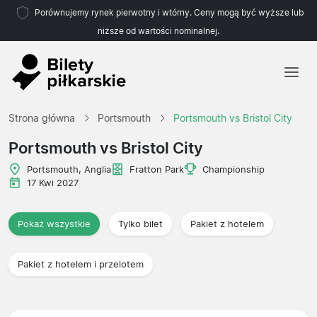
Porównujemy rynek pierwotny i wtórny. Ceny mogą być wyższe lub
niższe od wartości nominalnej.
Strona główna
Strona główna
Portsmouth
Portsmouth vs Bristol City
Drużyny
Portsmouth vs Bristol City
Ligi
Portsmouth, Anglia
Fratton Park
Championship
17 Kwi 2027
Biura podróży
Pokaż wszystkie
Tylko bilet
Pakiet z hotelem
Pakiet z hotelem i przelotem