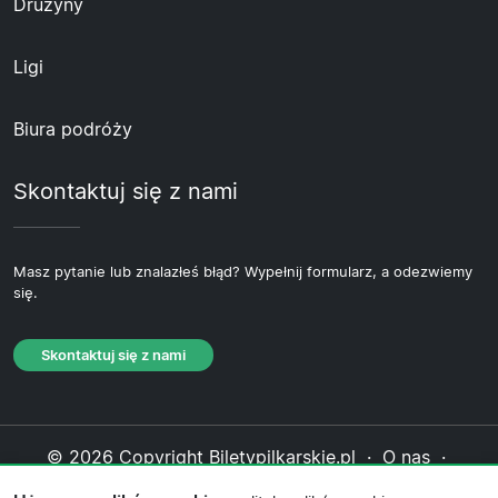
Drużyny
Ligi
Biura podróży
Skontaktuj się z nami
Masz pytanie lub znalazłeś błąd? Wypełnij formularz, a odezwiemy
się.
Skontaktuj się z nami
© 2026 Copyright Biletypilkarskie.pl ·
O nas
·
Skontaktuj się z nami
·
Polityka prywatności
·