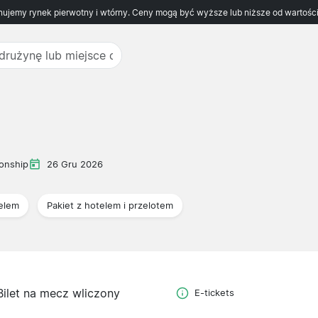
ujemy rynek pierwotny i wtórny. Ceny mogą być wyższe lub niższe od wartości
onship
26 Gru 2026
telem
Pakiet z hotelem i przelotem
Bilet na mecz wliczony
E-tickets