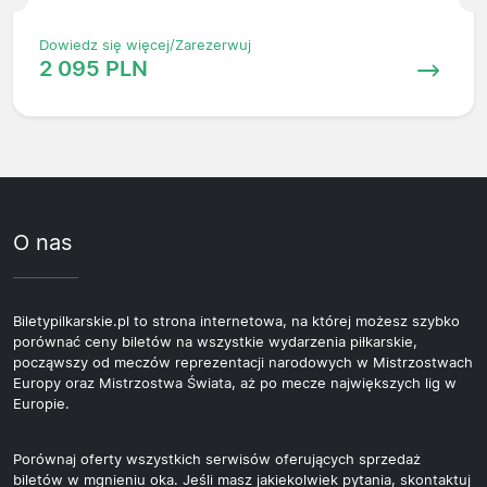
Dowiedz się więcej/Zarezerwuj
2 095 PLN
O nas
Biletypilkarskie.pl to strona internetowa, na której możesz szybko
porównać ceny biletów na wszystkie wydarzenia piłkarskie,
począwszy od meczów reprezentacji narodowych w Mistrzostwach
Europy oraz Mistrzostwa Świata, aż po mecze największych lig w
Europie.
Porównaj oferty wszystkich serwisów oferujących sprzedaż
biletów w mgnieniu oka. Jeśli masz jakiekolwiek pytania, skontaktuj