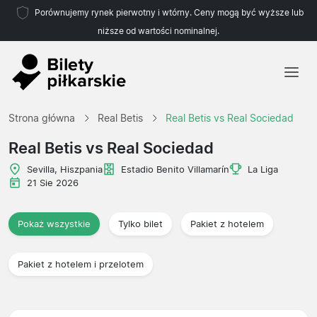
Porównujemy rynek pierwotny i wtórny. Ceny mogą być wyższe lub
niższe od wartości nominalnej.
Strona główna
Strona główna
Real Betis
Real Betis vs Real Sociedad
Drużyny
Real Betis vs Real Sociedad
Ligi
Sevilla, Hiszpania
Estadio Benito Villamarín
La Liga
21 Sie 2026
Biura podróży
Pokaż wszystkie
Tylko bilet
Pakiet z hotelem
Pakiet z hotelem i przelotem