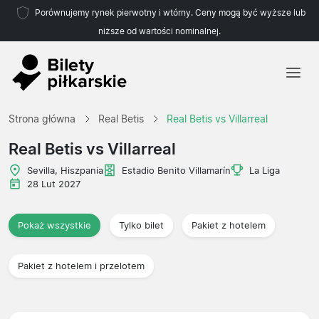
Porównujemy rynek pierwotny i wtórny. Ceny mogą być wyższe lub
niższe od wartości nominalnej.
Strona główna
Strona główna
Real Betis
Real Betis vs Villarreal
Drużyny
Real Betis vs Villarreal
Ligi
Sevilla, Hiszpania
Estadio Benito Villamarín
La Liga
28 Lut 2027
Biura podróży
Pokaż wszystkie
Tylko bilet
Pakiet z hotelem
Pakiet z hotelem i przelotem