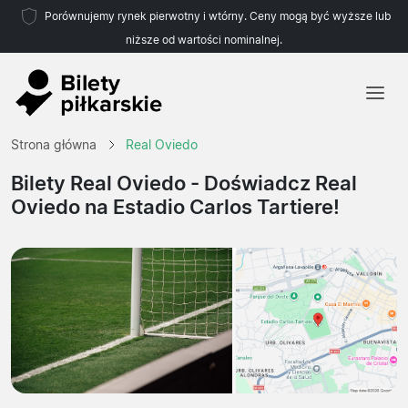
Porównujemy rynek pierwotny i wtórny. Ceny mogą być wyższe lub
niższe od wartości nominalnej.
Strona główna
Strona główna
Real Oviedo
Drużyny
Bilety Real Oviedo
- Doświadcz Real
Oviedo na Estadio Carlos Tartiere!
Ligi
Biura podróży