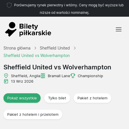
Porównujemy rynek pierwotny i wtórny. Ceny mogą być wyższe lub
niższe od wartości nominalnej.
Strona główna
Strona główna
Sheffield United
Drużyny
Sheffield United vs Wolverhampton
Ligi
Sheffield United vs Wolverhampton
Biura podróży
Sheffield, Anglia
Bramall Lane
Championship
13 Wrz 2026
Pokaż wszystkie
Tylko bilet
Pakiet z hotelem
Pakiet z hotelem i przelotem