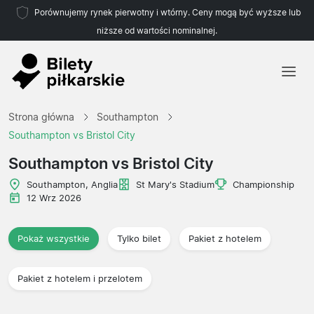
Porównujemy rynek pierwotny i wtórny. Ceny mogą być wyższe lub
niższe od wartości nominalnej.
Strona główna
Strona główna
Southampton
Drużyny
Southampton vs Bristol City
Ligi
Southampton vs Bristol City
Biura podróży
Southampton, Anglia
St Mary's Stadium
Championship
12 Wrz 2026
Pokaż wszystkie
Tylko bilet
Pakiet z hotelem
Pakiet z hotelem i przelotem