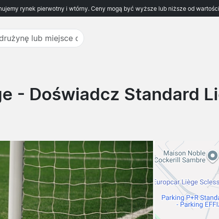
ujemy rynek pierwotny i wtórny. Ceny mogą być wyższe lub niższe od wartości
ge
- Doświadcz Standard Li