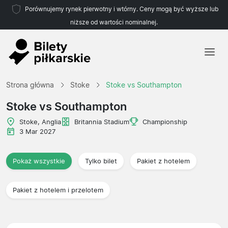
Porównujemy rynek pierwotny i wtórny. Ceny mogą być wyższe lub
niższe od wartości nominalnej.
Strona główna
Strona główna
Stoke
Stoke vs Southampton
Drużyny
Stoke vs Southampton
Ligi
Stoke, Anglia
Britannia Stadium
Championship
3 Mar 2027
Biura podróży
Pokaż wszystkie
Tylko bilet
Pakiet z hotelem
Pakiet z hotelem i przelotem