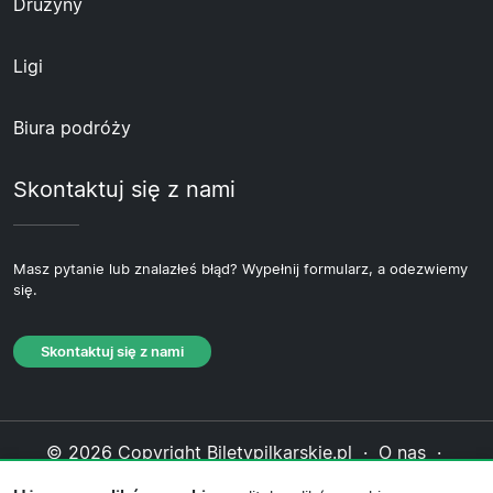
Drużyny
Ligi
Biura podróży
Skontaktuj się z nami
Masz pytanie lub znalazłeś błąd? Wypełnij formularz, a odezwiemy
się.
Skontaktuj się z nami
© 2026 Copyright Biletypilkarskie.pl ·
O nas
·
Skontaktuj się z nami
·
Polityka prywatności
·